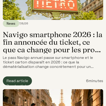
News
7/8/26
Navigo smartphone 2026 : la
fin annoncée du ticket, ce
que ca change pour les pros
en déplacement
Le pass Navigo annuel passe sur smartphone et le
ticket carton disparaît en 2026 : ce que la
dématérialisation change concrètement pour un
voyageur professionnel.
Read article
6
minutes
Read article