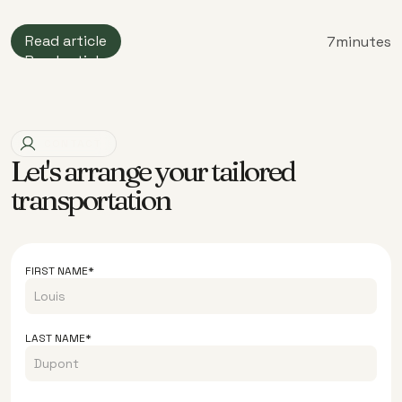
Read article
7
minutes
Read article
CONTACT
Let's arrange your tailored
transportation
FIRST NAME*
LAST NAME*