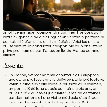
secondes ; bâtir un réseau de chauffeurs premium
capable de transporter un dirigeant, un client
stratégique ou une délégation prend des années.
Derrière chaque course irréprochable se trouve un
travail invisible : un cadre réglementaire strict, une
sélection exigeante et des standards de service tenus
course après course. Pour une direction des achats ou
un office manager, comprendre comment se construit
cette exigence aide à distinguer un véritable partenaire
de mobilité d'un simple intermédiaire. Voici les piliers
qui séparent un conducteur disponible d'un chauffeur
privé premium de confiance, en Île-de-France comme
ailleurs.
L'essentiel
En France, exercer comme chauffeur VTC suppose
une carte professionnelle délivrée par la préfecture,
valable cinq ans : elle exige la réussite d'un examen,
un permis B détenu depuis au moins trois ans, un
bulletin n°2 du casier judiciaire vierge de certaines
condamnations et une visite médicale d'aptitude
(source : Service-Public Entreprendre, 2026).