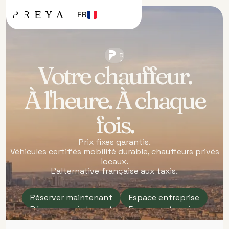
FR
TRANSFERTS ET
DÉPLACEMENTS.
PARIS & FRANCE
Votre chauffeur.
À l'heure. À chaque
fois.
Prix fixes garantis.
Véhicules certifiés mobilité durable, chauffeurs privés
locaux.
L’alternative française aux taxis.
Réserver maintenant
Espace entreprise
Réserver maintenant
Espace entreprise