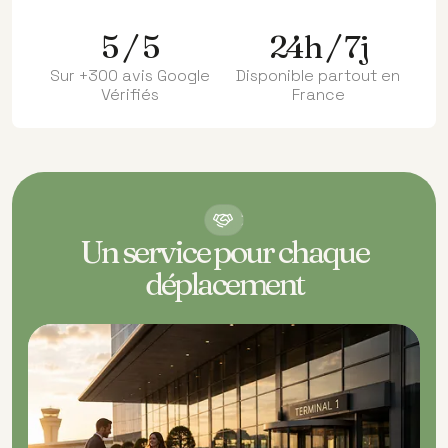
5 / 5
24h / 7j
Sur +300 avis Google
Disponible partout en
Vérifiés
France
NOS
SERVICES
Un service pour chaque
déplacement